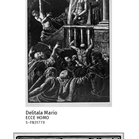
Delitala Mario
ECCE HOMO
S-FN31779