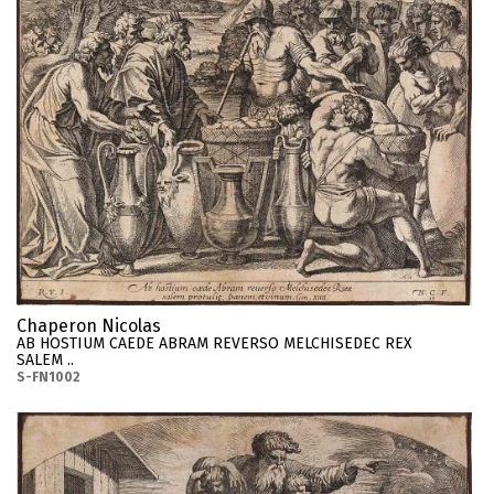
Chaperon Nicolas
AB HOSTIUM CAEDE ABRAM REVERSO MELCHISEDEC REX
SALEM ..
S-FN1002