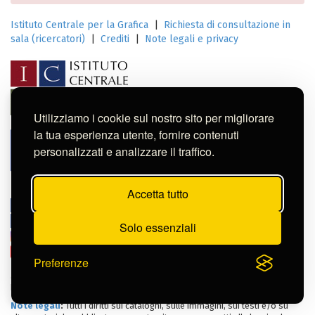
Istituto Centrale per la Grafica
|
Richiesta di consultazione in
sala (ricercatori)
|
Crediti
|
Note legali e privacy
Utilizziamo i cookie sul nostro sito per migliorare
la tua esperienza utente, fornire contenuti
personalizzati e analizzare il traffico.
Accetta tutto
Condividere:
Istituto Centrale per la Grafica
Servizio Educativo
Solo essenziali
Instagram
Youtube
Preferenze
© 2020-2026.
Istituto Centrale per la Grafica
. Via della Stamperia 6, 00187
Roma
Note legali
:
Tutti i diritti sui cataloghi, sulle immagini, sui testi e/o su