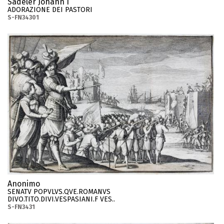
Sadeler Johann I
ADORAZIONE DEI PASTORI
S-FN34301
Anonimo
SENATV POPVLVS.QVE.ROMANVS
DIVO.TITO.DIVI.VESPASIANI.F VES..
S-FN3431