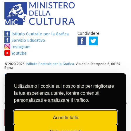
Condividere:
Istituto Centrale per la Grafica
Servizio Educativo
Instagram
Youtube
© 2020-2026.
Istituto Centrale per la Grafica
. Via della Stamperia 6, 00187
Roma
Note legali
:
Tutti i diritti sui cataloghi, sulle immagini, sui testi e/o su
altro materiale pubblicato su questo sito sono soggetti alle leggi sul
Utilizziamo i cookie sul nostro sito per migliorare
diritto di autore.
Per usi commerciali dei contenuti contattare l'Istituto:
ic-
la tua esperienza utente, fornire contenuti
gr@cultura.gov.it
personalizzati e analizzare il traffico.
Accetta tutto