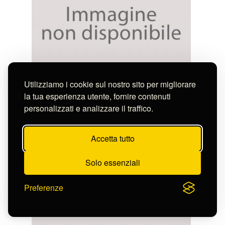
Utilizziamo i cookie sul nostro sito per migliorare
Lindemann-Frommel Karl
DIE TEMPEL DER VESTA UND DER SYBILLE
la tua esperienza utente, fornire contenuti
MIT DER NEPTUNS ..
personalizzati e analizzare il traffico.
S-FN12172
Accetta tutto
Solo essenziali
Preferenze