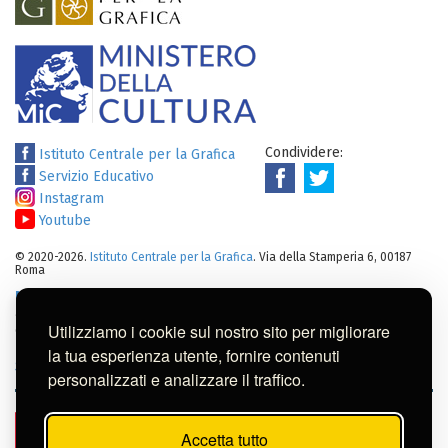
Condividere:
Istituto Centrale per la Grafica
Servizio Educativo
Instagram
Youtube
© 2020-2026.
Istituto Centrale per la Grafica
. Via della Stamperia 6, 00187
Roma
Note legali
:
Tutti i diritti sui cataloghi, sulle immagini, sui testi e/o su
altro materiale pubblicato su questo sito sono soggetti alle leggi sul
Utilizziamo i cookie sul nostro sito per migliorare
diritto di autore.
Per usi commerciali dei contenuti contattare l'Istituto:
ic-
la tua esperienza utente, fornire contenuti
gr@cultura.gov.it
personalizzati e analizzare il traffico.
Accetta tutto