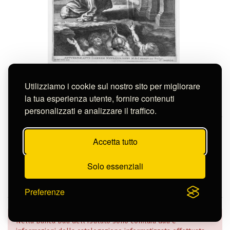
Galle Cornelis I
FRONTESPIZIO DEI 'COMMENTARI
Utilizziamo i cookie sul nostro sito per migliorare
SULL'ECCLESIASTICO' DI ..
la tua esperienza utente, fornire contenuti
S-FC38028
personalizzati e analizzare il traffico.
Continua nella pagina
Accetta tutto
Solo essenziali
Preferenze
Nella Banca Dati dell’Istituto sono confluiti dati e