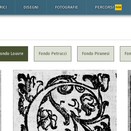
RICI
DISEGNI
FOTOGRAFIE
PERCORSI
new
Fondo Louvre
Fondo Petrucci
Fondo Piranesi
Fo