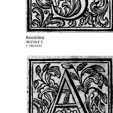
Anonimo
INIZIALE S
S-FN25653