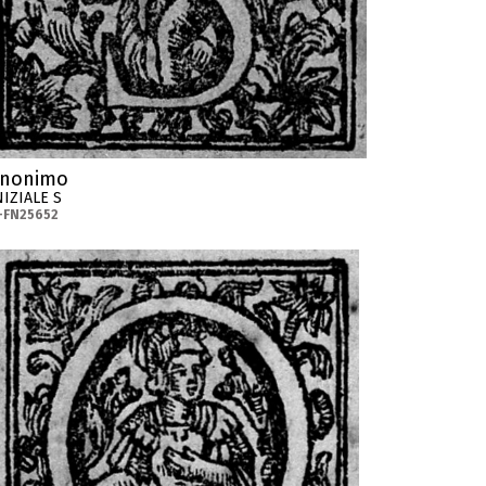
nonimo
NIZIALE S
-FN25652