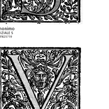
nonimo
IZIALE S
-FN25719