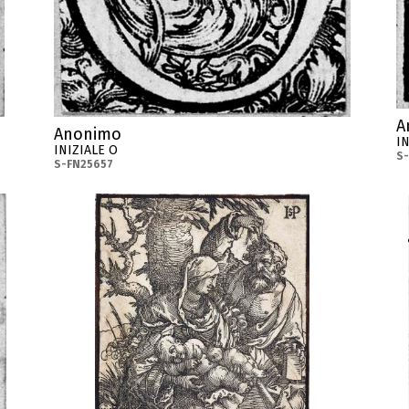
A
Anonimo
IN
INIZIALE O
S
S-FN25657