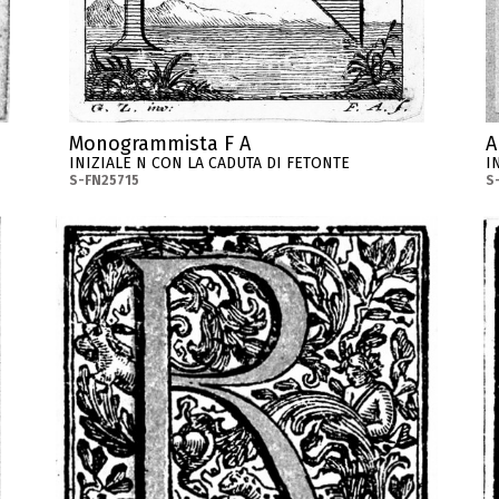
Monogrammista F A
A
INIZIALE N CON LA CADUTA DI FETONTE
I
S-FN25715
S