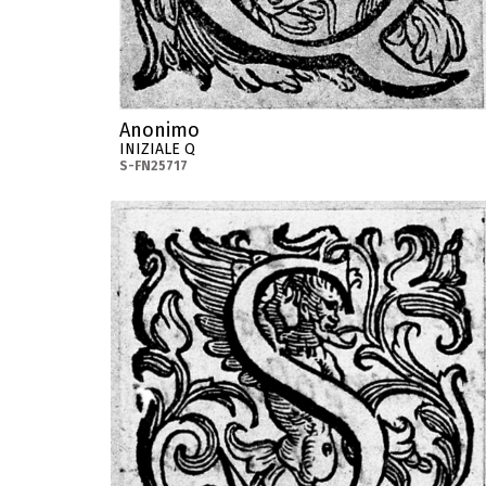
Anonimo
INIZIALE Q
S-FN25717