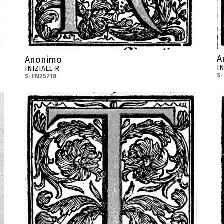
A
Anonimo
IN
INIZIALE R
S
S-FN25718