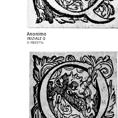
Anonimo
INIZIALE Q
S-FN25714