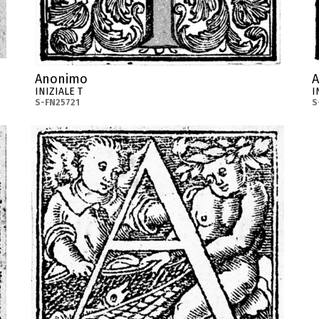
Anonimo
INIZIALE T
I
S-FN25721
S