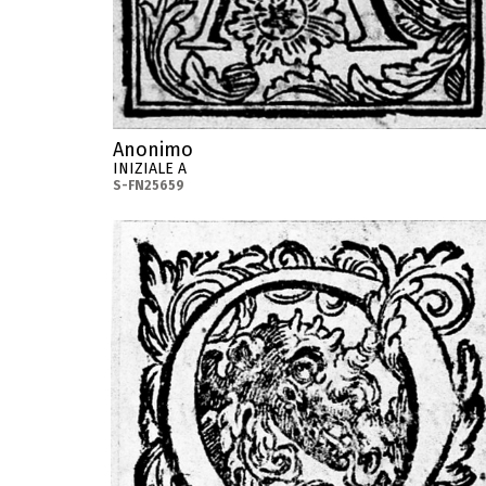
Anonimo
INIZIALE A
S-FN25659