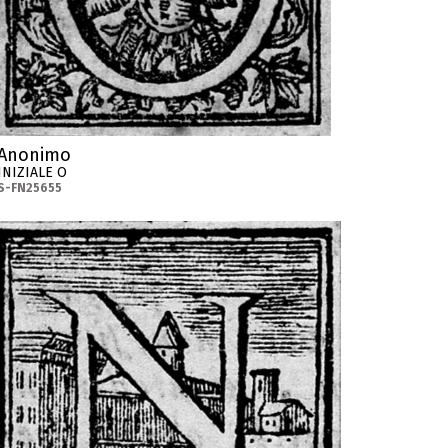
Anonimo
INIZIALE O
S-FN25655