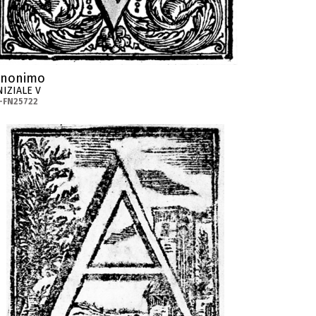
Anonimo
NIZIALE V
-FN25722