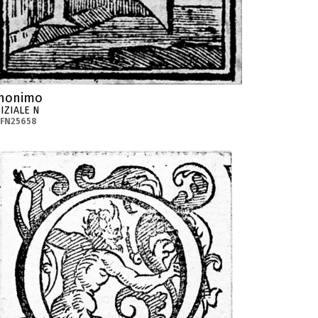
nonimo
IZIALE N
-FN25658