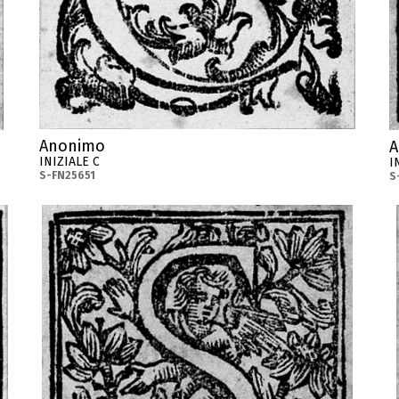
Anonimo
A
INIZIALE C
I
S-FN25651
S