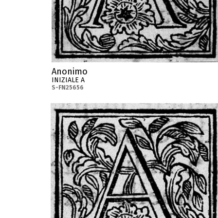
Anonimo
INIZIALE A
S-FN25656