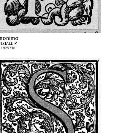
nonimo
NIZIALE P
-FN25716