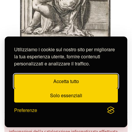
Alberti Cherubino
Utilizziamo i cookie sul nostro sito per migliorare
DUE ANGELI CANTORI SEDUTI
la tua esperienza utente, fornire contenuti
S-FN2659
personalizzati e analizzare il traffico.
Continua nella pagina
Accetta tutto
Solo essenziali
Preferenze
Nella Banca Dati dell’Istituto sono confluiti dati e
informazioni della catalogazione informatizzata effettuata