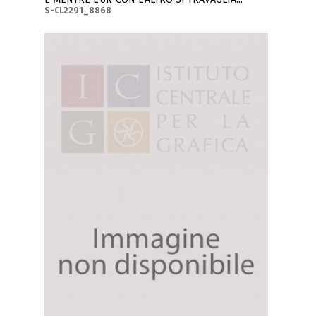
S-CL2291_8868