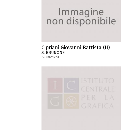
Cipriani Giovanni Battista (II)
S. BRUNONE
S-FN21751