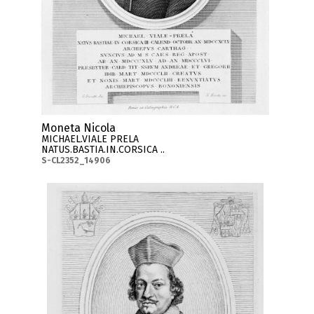
Moneta Nicola
MICHAEL.VIALE PRELA
NATUS.BASTIA.IN.CORSICA ..
S-CL2352_14906