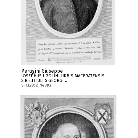
Perugini Giuseppe
IOSEPHUS UGOLINI URBIS MACERATENSIS
S.R.E.TITULI S.GEORGI ..
S-CL2352_14892