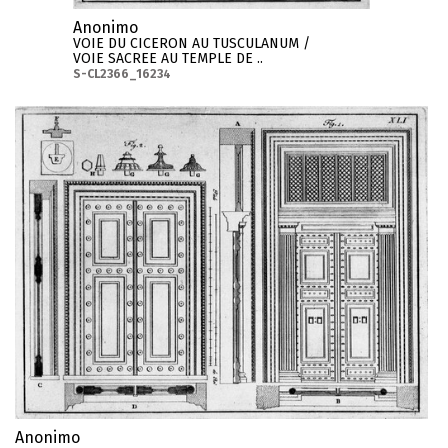
Anonimo
VOIE DU CICERON AU TUSCULANUM /
VOIE SACREE AU TEMPLE DE ..
S-CL2366_16234
Anonimo