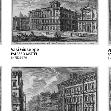
Vasi Giuseppe
V
PALAZZO MATTEI
P
S-FN32976
S