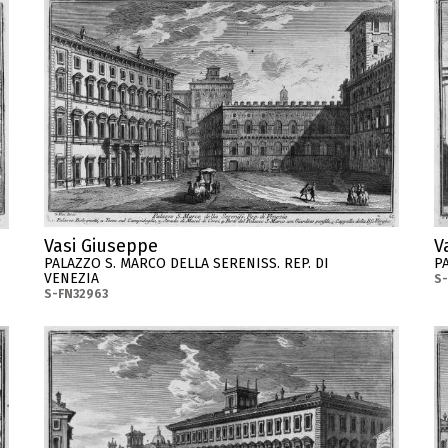
Vasi Giuseppe
V
PALAZZO S. MARCO DELLA SERENISS. REP. DI
P
VENEZIA
S
S-FN32963