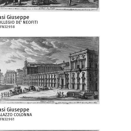
asi Giuseppe
OLLEGIO DE' NEOFITI
-FN32958
asi Giuseppe
ALAZZO COLONNA
FN32961