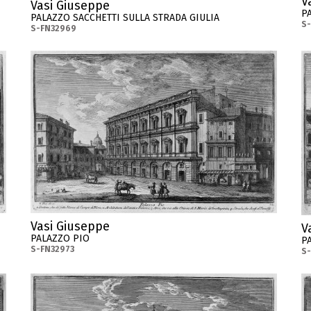
V
Vasi Giuseppe
P
PALAZZO SACCHETTI SULLA STRADA GIULIA
S
S-FN32969
Vasi Giuseppe
V
PALAZZO PIO
P
S-FN32973
S