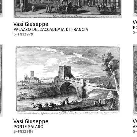
V
Vasi Giuseppe
P
PALAZZO DELL'ACCADEMIA DI FRANCIA
S
S-FN32979
Vasi Giuseppe
V
PONTE SALARO
V
S-FN32984
S