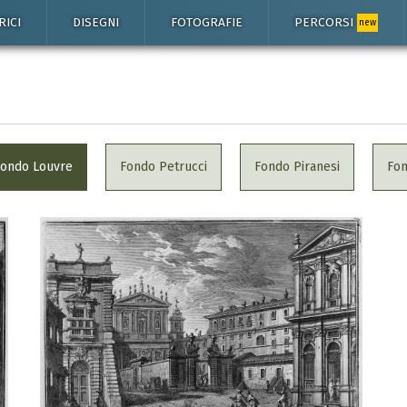
RICI
DISEGNI
FOTOGRAFIE
PERCORSI
new
Fondo Louvre
Fondo Petrucci
Fondo Piranesi
Fo