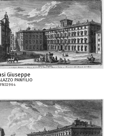
asi Giuseppe
ALAZZO PANFILIO
-FN32964