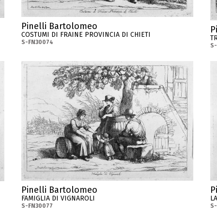
Pinelli Bartolomeo
P
COSTUMI DI FRAINE PROVINCIA DI CHIETI
T
S-FN30074
S
Pinelli Bartolomeo
P
FAMIGLIA DI VIGNAROLI
L
S-FN30077
S