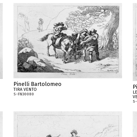
Pinelli Bartolomeo
P
TIRA VENTO
L
S-FN30080
V
S