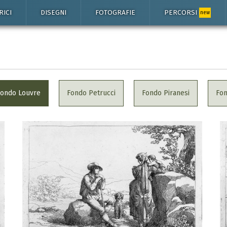
RICI
DISEGNI
FOTOGRAFIE
PERCORSI
new
Fondo Louvre
Fondo Petrucci
Fondo Piranesi
Fo