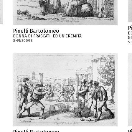
P
Pinelli Bartolomeo
D
DONNA DI FRASCATI, ED UN'EREMITA
G
S-FN30098
S
P
Pinelli Bartolomeo