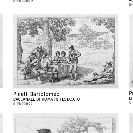
A
S-FN30089
S
P
Pinelli Bartolomeo
L
BACCANALE DI ROMA IN TESTACCIO
S
S-FN30092