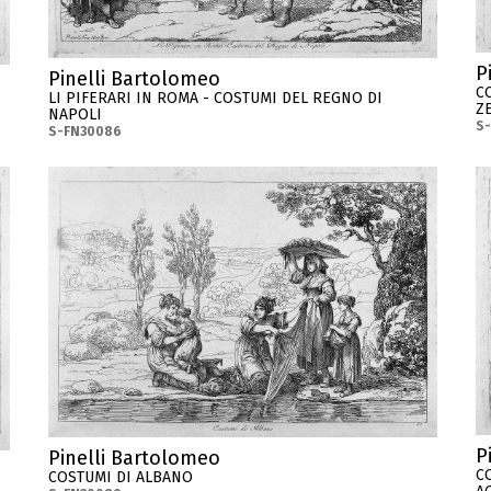
P
Pinelli Bartolomeo
C
LI PIFERARI IN ROMA - COSTUMI DEL REGNO DI
Z
NAPOLI
S
S-FN30086
P
Pinelli Bartolomeo
C
COSTUMI DI ALBANO