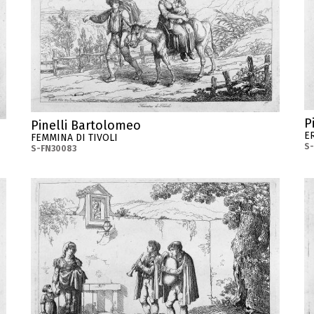
P
Pinelli Bartolomeo
E
FEMMINA DI TIVOLI
S
S-FN30083