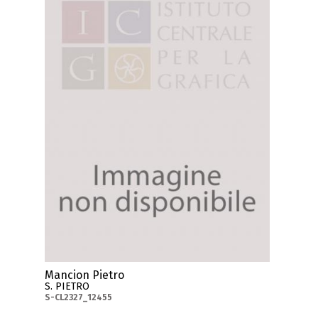
Mancion Pietro
S. PIETRO
S-CL2327_12455