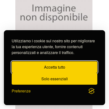
Utilizziamo i cookie sul nostro sito per migliorare
LA NASCITA DELLA VERGINE
la tua esperienza utente, fornire contenuti
S-FN38544
personalizzati e analizzare il traffico.
Accetta tutto
Solo essenziali
Preferenze