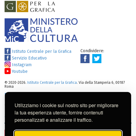
Condividere:
Istituto Centrale per la Grafica
Servizio Educativo
Instagram
Youtube
© 2020-2026.
Istituto Centrale per la Grafica
. Via della Stamperia 6, 00187
Roma
Note legali
:
Tutti i diritti sui cataloghi, sulle immagini, sui testi e/o su
altro materiale pubblicato su questo sito sono soggetti alle leggi sul
Utilizziamo i cookie sul nostro sito per migliorare
diritto di autore.
Per usi commerciali dei contenuti contattare l'Istituto:
ic-
la tua esperienza utente, fornire contenuti
gr@cultura.gov.it
personalizzati e analizzare il traffico.