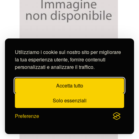
Anonimo
Utilizziamo i cookie sul nostro sito per migliorare
JOANNES CASA
S-CL2295_9457
la tua esperienza utente, fornire contenuti
personalizzati e analizzare il traffico.
Accetta tutto
Solo essenziali
Preferenze