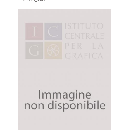
S-CL2293_9309