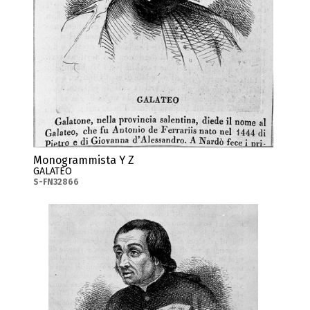
Monogrammista Y Z
GALATEO
S-FN32866