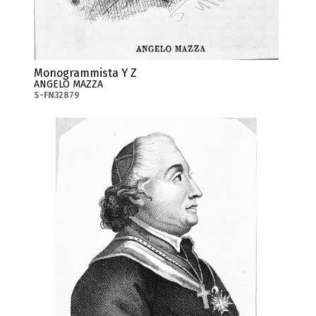
Monogrammista Y Z
ANGELO MAZZA
S-FN32879