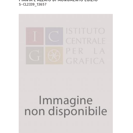
S-CL2339_13657