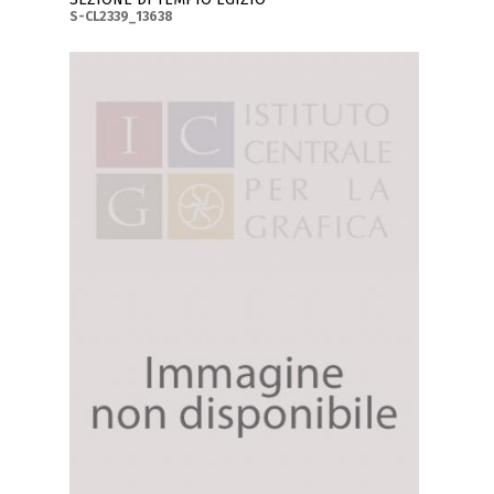
S-CL2339_13638