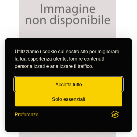
Utilizziamo i cookie sul nostro sito per migliorare
Anonimo
SEZIONE DELLA FACCIATA DI UN TEMPIO
la tua esperienza utente, fornire contenuti
EGIZIO
personalizzati e analizzare il traffico.
S-CL2339_13661
Accetta tutto
Solo essenziali
Preferenze