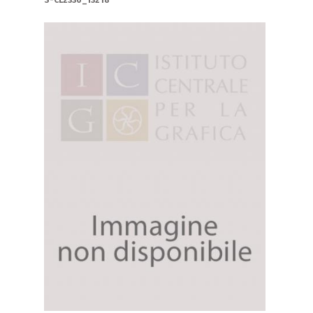
S-CL2336_13218