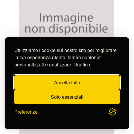
Utilizziamo i cookie sul nostro sito per migliorare
la tua esperienza utente, fornire contenuti
Anonimo
personalizzati e analizzare il traffico.
FAUNO E NINFA
S-CL2336_13241
Accetta tutto
Solo essenziali
Preferenze