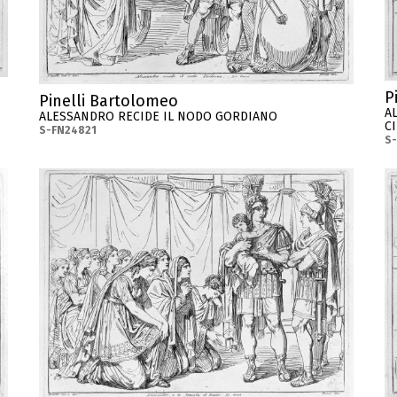
P
Pinelli Bartolomeo
A
ALESSANDRO RECIDE IL NODO GORDIANO
CI
S-FN24821
S