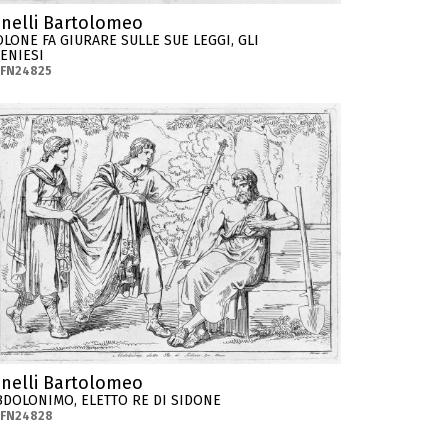
inelli Bartolomeo
OLONE FA GIURARE SULLE SUE LEGGI, GLI
TENIESI
-FN24825
inelli Bartolomeo
BDOLONIMO, ELETTO RE DI SIDONE
-FN24828