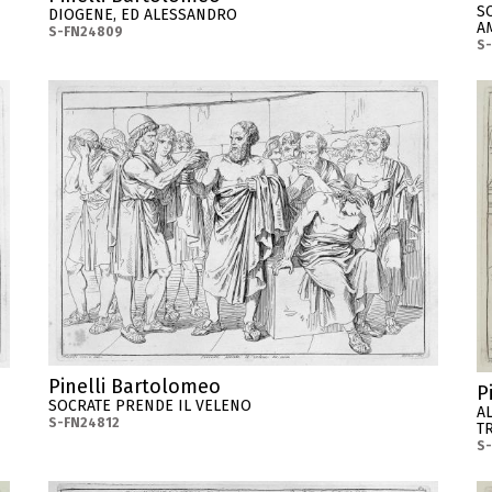
S
DIOGENE, ED ALESSANDRO
AM
S-FN24809
S
Pinelli Bartolomeo
P
SOCRATE PRENDE IL VELENO
A
S-FN24812
T
S