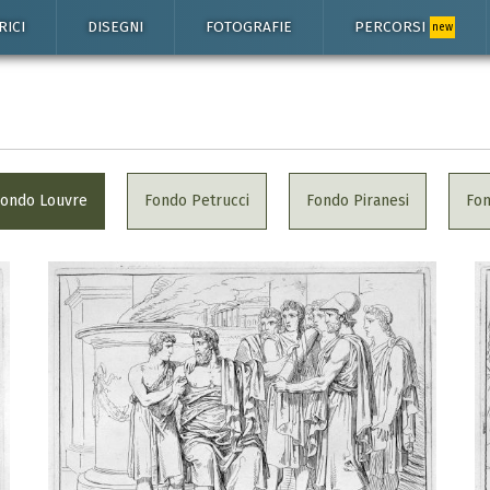
RICI
DISEGNI
FOTOGRAFIE
PERCORSI
new
Fondo Louvre
Fondo Petrucci
Fondo Piranesi
Fo