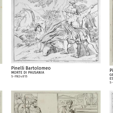
Pinelli Bartolomeo
P
MORTE DI PAUSANIA
G
S-FN24815
ES
S