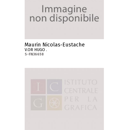
Maurin Nicolas-Eustache
V.OR HUGO .
S-FN36658