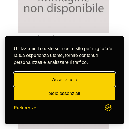
Marchetti Ludovico
CARNEVALE 1882
Utilizziamo i cookie sul nostro sito per migliorare
S-FN39382
la tua esperienza utente, fornire contenuti
personalizzati e analizzare il traffico.
Accetta tutto
Solo essenziali
Preferenze