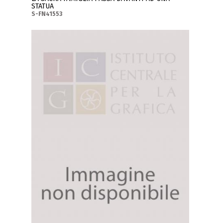
STATUA
S-FN41553