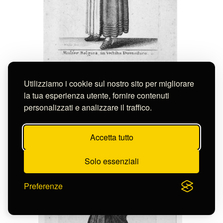
Utilizziamo i cookie sul nostro sito per migliorare
la tua esperienza utente, fornire contenuti
Hollar Wenzel
MULIER BELGICA IN VESTITU
personalizzati e analizzare il traffico.
DOMESTICO
S-FC39904
Accetta tutto
Solo essenziali
Preferenze