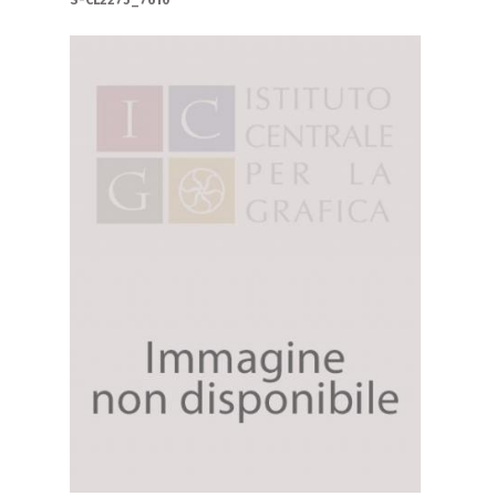
S-CL2275_7610