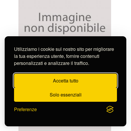
Utilizziamo i cookie sul nostro sito per migliorare
la tua esperienza utente, fornire contenuti
Pinelli Bartolomeo
personalizzati e analizzare il traffico.
IL CASOTTO DEI BURATTINI - IN ROMA
S-CL2282_8139
Accetta tutto
Solo essenziali
Preferenze