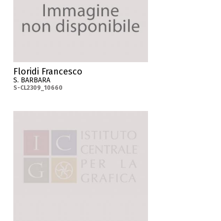
Floridi Francesco
S. BARBARA
S-CL2309_10660