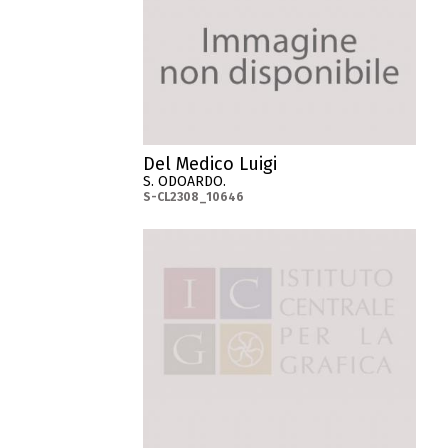
Del Medico Luigi
S. ODOARDO.
S-CL2308_10646