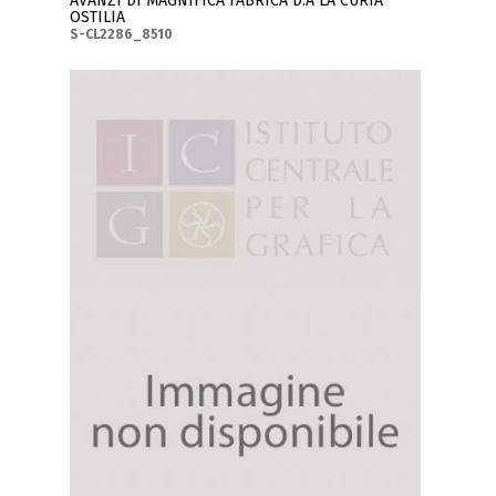
AVANZI DI MAGNIFICA FABRICA D.A LA CURIA
OSTILIA
S-CL2286_8510