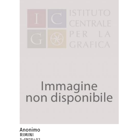
Anonimo
RIMINI
S-FN18402