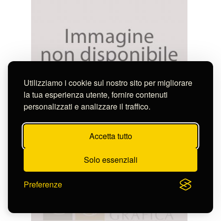
Utilizziamo i cookie sul nostro sito per migliorare
la tua esperienza utente, fornire contenuti
personalizzati e analizzare il traffico.
Anonimo
SOMMO PONTEFICE IN ABITO D'ASSISTENZA
S-CL2229_3628
Accetta tutto
Solo essenziali
Preferenze