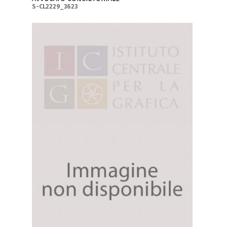
S-CL2229_3623