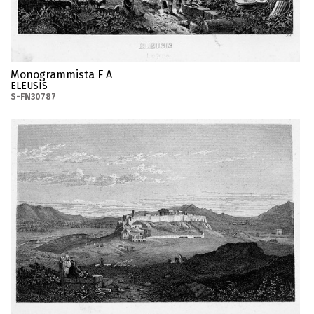
Monogrammista F A
ELEUSIS
S-FN30787