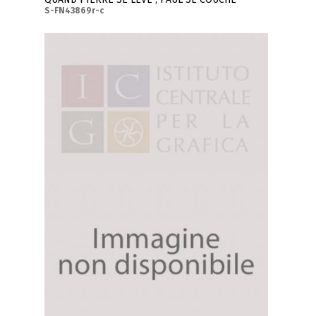
S-FN43869r-c