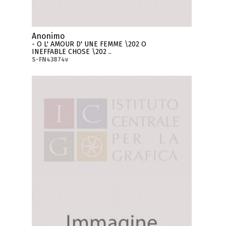
Anonimo
- O L' AMOUR D' UNE FEMME \202 O
INEFFABLE CHOSE \202 ..
S-FN43874v