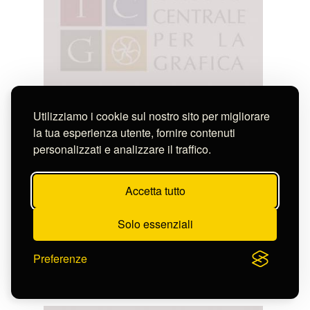
Utilizziamo i cookie sul nostro sito per migliorare
la tua esperienza utente, fornire contenuti
personalizzati e analizzare il traffico.
Accetta tutto
Solo essenziali
Anonimo
Preferenze
ANGELIQUE \202 ANGELIQUE \202 ELLE N' Y
EST PAS ..
S-FN43875v-d