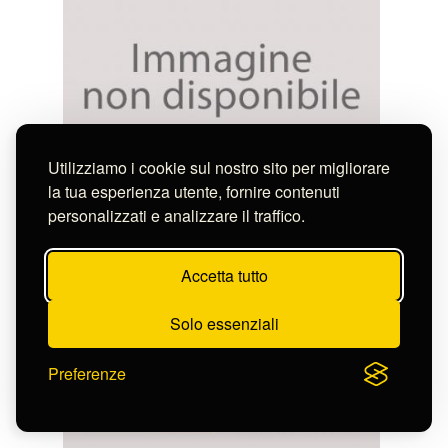
Utilizziamo i cookie sul nostro sito per migliorare
la tua esperienza utente, fornire contenuti
Fries Ernst
personalizzati e analizzare il traffico.
ROVINE DEL CASTELLO DI HEIDELBERG
S-FN11429
Accetta tutto
Solo essenziali
Preferenze