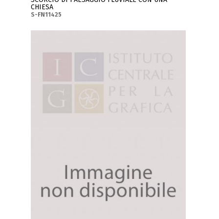
CHIESA
S-FN11425