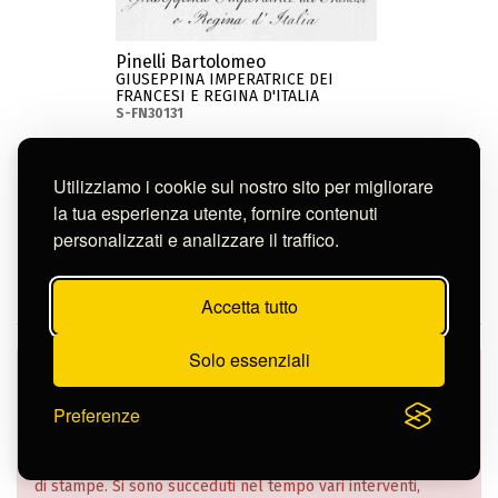
Pinelli Bartolomeo
GIUSEPPINA IMPERATRICE DEI
FRANCESI E REGINA D'ITALIA
S-FN30131
Utilizziamo i cookie sul nostro sito per migliorare
Continua nella pagina
la tua esperienza utente, fornire contenuti
personalizzati e analizzare il traffico.
Accetta tutto
Solo essenziali
Nella Banca Dati dell’Istituto sono confluiti dati e
informazioni della catalogazione informatizzata effettuata
Preferenze
su tutto il patrimonio, a partire da una massiva schedatura
realizzata agli albori dell’era tecnologica nel biennio 1987-
89, che ha interessato l’intera consistenza delle collezioni
di stampe. Si sono succeduti nel tempo vari interventi,