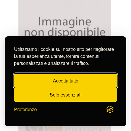
Utilizziamo i cookie sul nostro sito per migliorare
la tua esperienza utente, fornire contenuti
personalizzati e analizzare il traffico.
Anonimo
MONSIGNORE DI MANTELLONE,
CAPPELLANO COMMUNE CON TRIREGNO ..
S-CL2266_6479
Accetta tutto
Solo essenziali
Preferenze