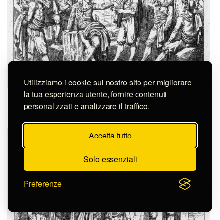
Utilizziamo i cookie sul nostro sito per migliorare
la tua esperienza utente, fornire contenuti
Pinelli Bartolomeo
personalizzati e analizzare il traffico.
PARLATA DI CHECCO SCIALA, A MEO PATACCA
S-FN30011
Accetta tutto
Solo essenziali
Preferenze