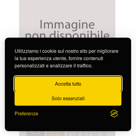
Utilizziamo i cookie sul nostro sito per migliorare
la tua esperienza utente, fornire contenuti
personalizzati e analizzare il traffico.
Anonimo
TORRE DE' PIERLEONI
S-FN12558
Accetta tutto
Solo essenziali
Preferenze