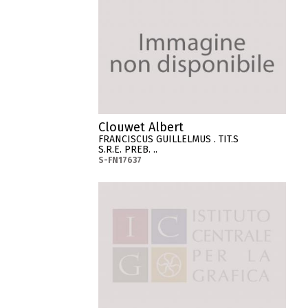
Clouwet Albert
FRANCISCUS GUILLELMUS . TIT.S
S.R.E. PREB. ..
S-FN17637