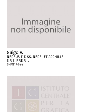
Guigo V.
NEREUS TIT. SS. NEREI ET ACCHILLEI
S.R.E. PRE.R. ..
S-FN17644