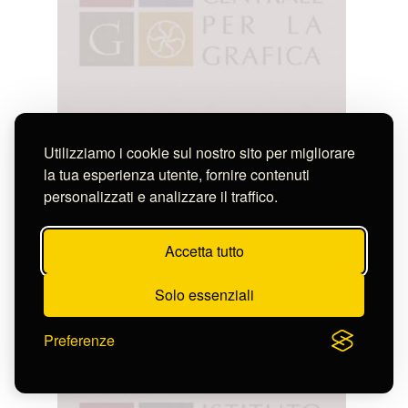
Utilizziamo i cookie sul nostro sito per migliorare
la tua esperienza utente, fornire contenuti
personalizzati e analizzare il traffico.
Accetta tutto
Solo essenziali
Bartolozzi Francesco
ANTONIO VENEZIANO PITTORE
S-FN121
Preferenze