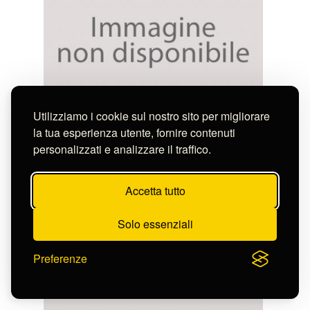
Utilizziamo i cookie sul nostro sito per migliorare
Anonimo
la tua esperienza utente, fornire contenuti
JOANNES ANTONIUS
personalizzati e analizzare il traffico.
S-FN17801
Accetta tutto
Solo essenziali
Preferenze