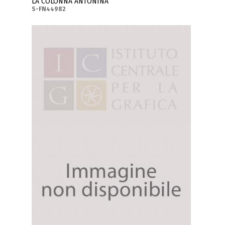
LA COLONNA ANTONINA
S-FN44982