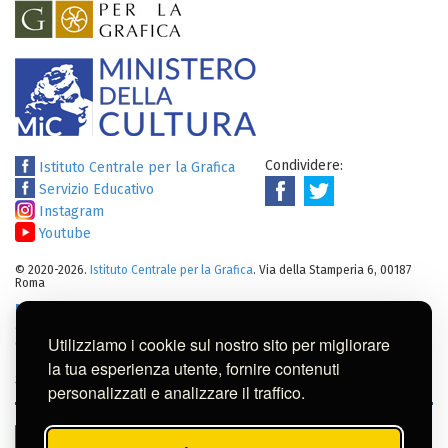
Condividere:
Istituto Centrale per la Grafica
Servizio Educativo
Instagram
Youtube
© 2020-2026.
Istituto Centrale per la Grafica
. Via della Stamperia 6, 00187
Roma
Note legali
:
Tutti i diritti sui cataloghi, sulle immagini, sui testi e/o su
altro materiale pubblicato su questo sito sono soggetti alle leggi sul
Utilizziamo i cookie sul nostro sito per migliorare
diritto di autore.
Per usi commerciali dei contenuti contattare l'Istituto:
ic-
la tua esperienza utente, fornire contenuti
gr@cultura.gov.it
personalizzati e analizzare il traffico.