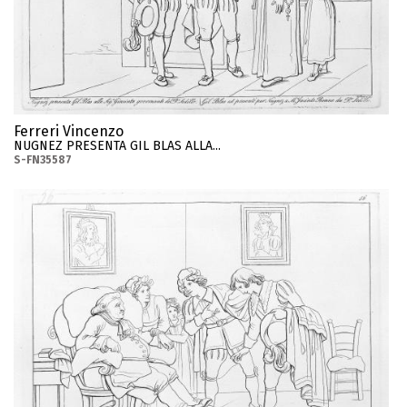
Ferreri Vincenzo
NUGNEZ PRESENTA GIL BLAS ALLA...
S-FN35587