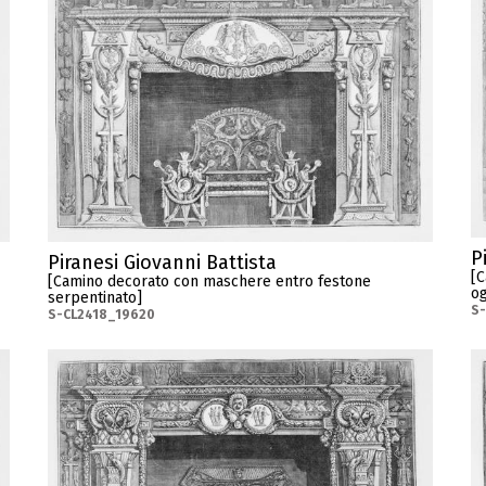
P
Piranesi Giovanni Battista
[C
[Camino decorato con maschere entro festone
og
serpentinato]
S-
S-CL2418_19620