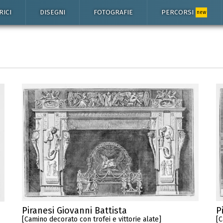
RICI
DISEGNI
FOTOGRAFIE
PERCORSI
new
Piranesi Giovanni Battista
P
[Camino decorato con trofei e vittorie alate]
[C