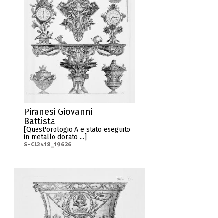
Piranesi Giovanni
Battista
[Quest'orologio A e stato eseguito
in metallo dorato ...]
S-CL2418_19636