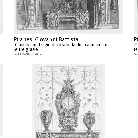
Piranesi Giovanni Battista
P
[Camino con fregio decorato da due cammei con
[C
le tre grazie]
te
S-CL2418_19623
S