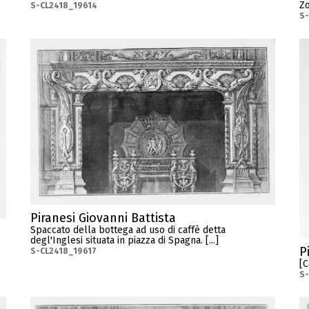
Zo
S-CL2418_19614
S-
Piranesi Giovanni Battista
Spaccato della bottega ad uso di caffè detta
degl'Inglesi situata in piazza di Spagna. [...]
P
S-CL2418_19617
[C
S-