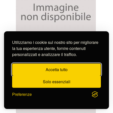
Utilizziamo i cookie sul nostro sito per migliorare
Calza Bini Alberto
PINETA DI LIVORNO
la tua esperienza utente, fornire contenuti
S-FN43819
personalizzati e analizzare il traffico.
Accetta tutto
Solo essenziali
Preferenze