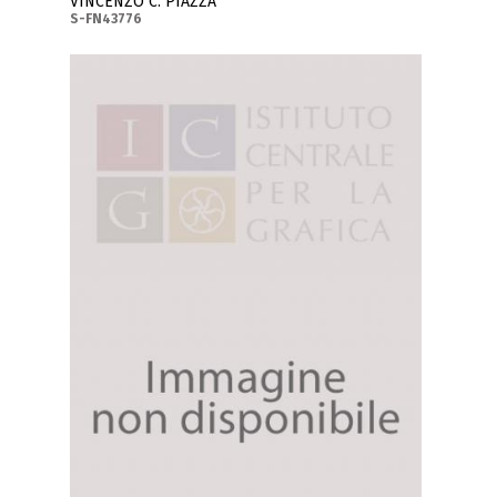
VINCENZO C. PIAZZA
S-FN43776