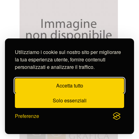
Utilizziamo i cookie sul nostro sito per migliorare
la tua esperienza utente, fornire contenuti
personalizzati e analizzare il traffico.
Anonimo
SITO DELLA CITTA' DEL CAIRO
S-CL2306_10458
Accetta tutto
Solo essenziali
Preferenze