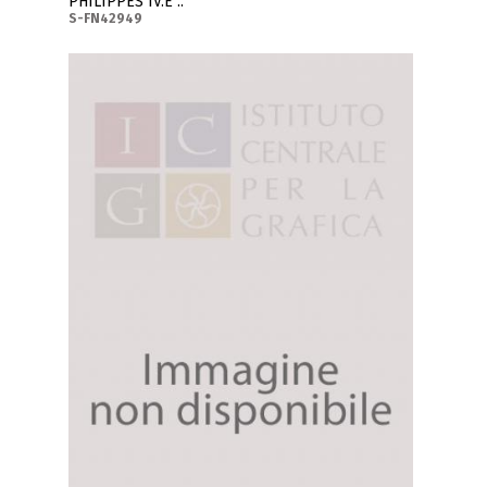
PHILIPPES IV.E ..
S-FN42949