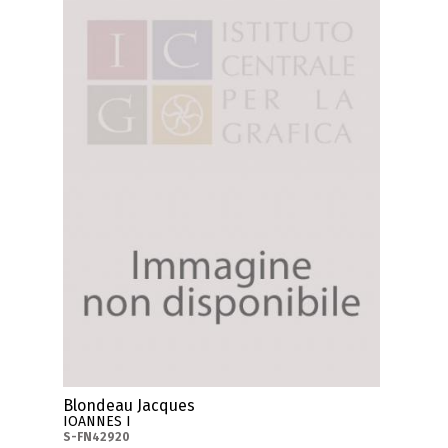
Blondeau Jacques
IOANNES I
S-FN42920