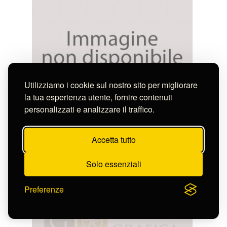
Utilizziamo i cookie sul nostro sito per migliorare
la tua esperienza utente, fornire contenuti
personalizzati e analizzare il traffico.
Charpenaer
CHARLES SEBASTIEN DE BOURBON ROY DE
NAPLES SICIL ET ..
S-FN42953
Accetta tutto
Solo essenziali
Preferenze