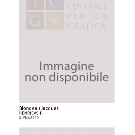
Blondeau Jacques
HENRICVS II
S-FN42919