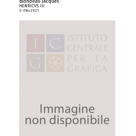
Blondeau Jacques
HENRICVS III
S-FN42921