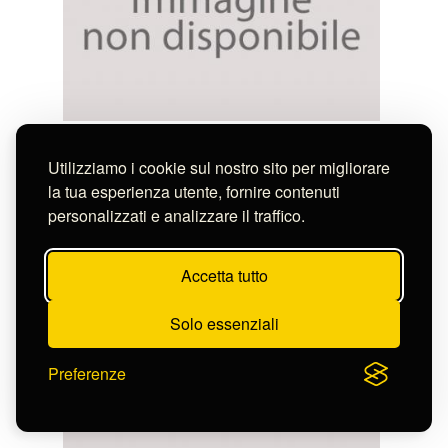
Callot Jacques
M.B.MATHIAE APPOS.
Utilizziamo i cookie sul nostro sito per migliorare
S-FN120434
la tua esperienza utente, fornire contenuti
personalizzati e analizzare il traffico.
Accetta tutto
Solo essenziali
Preferenze