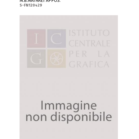
M.B.MATHAEI APPOS.
S-FN120429